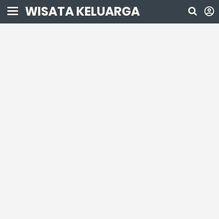
WISATA KELUARGA