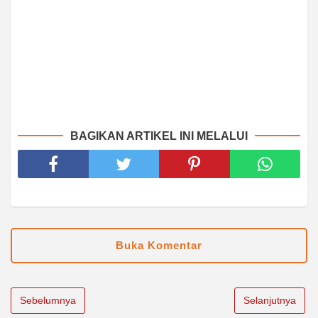
BAGIKAN ARTIKEL INI MELALUI
Buka Komentar
Sebelumnya
Selanjutnya